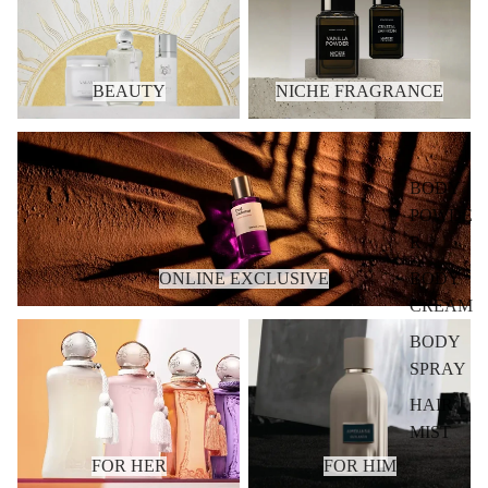
BEAUTY
NICHE FRAGRANCE
ONLINE EXCLUSIVE
BODY
POWDE
R
BODY
ONLINE EXCLUSIVE
CREAM
FOR HER
FOR HIM
BODY
SPRAY
HAIR
MIST
FOR HER
FOR HIM